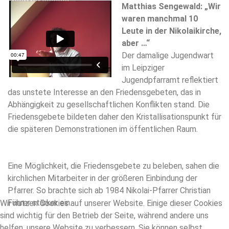
Matthias Sengewald: „Wir
waren manchmal 10
Leute in der Nikolaikirche,
aber …“
Der damalige Jugendwart
im Leipziger
Jugendpfarramt reflektiert
das unstete Interesse an den Friedensgebeten, das in
Abhängigkeit zu gesellschaftlichen Konflikten stand. Die
Friedensgebete bildeten daher den Kristallisationspunkt für
die späteren Demonstrationen im öffentlichen Raum.
Eine Möglichkeit, die Friedensgebete zu beleben, sahen die
kirchlichen Mitarbeiter in der größeren Einbindung der
Pfarrer. So brachte sich ab 1984 Nikolai-Pfarrer Christian
Führer stärker ein.
Wir nutzen Cookies auf unserer Website. Einige dieser Cookies
sind wichtig für den Betrieb der Seite, während andere uns
helfen, unsere Website zu verbessern. Sie können selbst