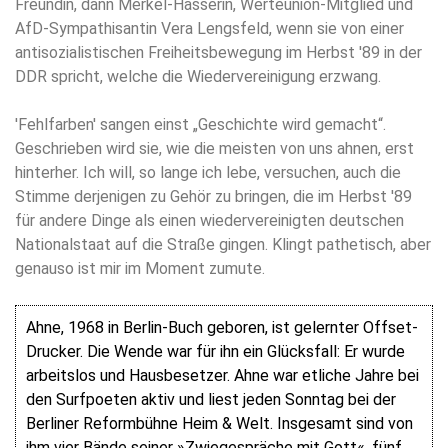
Freundin, dann Merkel-Hasserin, Werteunion-Mitglied und
AfD-Sympathisantin Vera Lengsfeld, wenn sie von einer
antisozialistischen Freiheitsbewegung im Herbst '89 in der
DDR spricht, welche die Wiedervereinigung erzwang.
'Fehlfarben' sangen einst „Geschichte wird gemacht“.
Geschrieben wird sie, wie die meisten von uns ahnen, erst
hinterher. Ich will, so lange ich lebe, versuchen, auch die
Stimme derjenigen zu Gehör zu bringen, die im Herbst '89
für andere Dinge als einen wiedervereinigten deutschen
Nationalstaat auf die Straße gingen. Klingt pathetisch, aber
genauso ist mir im Moment zumute.
Ahne, 1968 in Berlin-Buch geboren, ist gelernter Offset-
Drucker. Die Wende war für ihn ein Glücksfall: Er wurde
arbeitslos und Hausbesetzer. Ahne war etliche Jahre bei
den Surfpoeten aktiv und liest jeden Sonntag bei der
Berliner Reformbühne Heim & Welt. Insgesamt sind von
ihm vier Bände seiner »Zwiegespräche mit Gott«, fünf