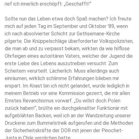
rief ich innerlich erschöpft: „Geschafft!“
Sollte nun das Leben etwa doch Spaß machen? Ich freute
mich auf jeden Tag im September und Oktober '89, wenn
ich nach absolvierter Schicht zur Gethsemane-Kirche
pilgerte. Die Knüppelschläge überforderter Volkspolizisten,
die man ab und zu verpasst bekam, wirkten da wie hilflose
Ohrfeigen eines autoritären Vaters, welcher der Jugend die
erste Liebe des Lebens auszutreiben versucht. Zum
Scheitern verurteilt. Lächerlich. Muss allerdings auch
einräumen, wirklich schlimme Erfahrungen blieben mir
erspart. Im Knast bin ich nicht gelandet, wurde lediglich in
meinem Betrieb vor eine Kommission gezerrt, die mir allen
Ernstes Revanchismus vorwarf. „Du willst doch Polen
zurück haben!“, brüllte ein durchgeknallter Funktionär mit
aufgeblähten Backen, weil ich an der Wandzeitung unserer
Druckerei zum Bummelstreik aufgerufen und die Methoden
der Sicherheitskräfte der DDR mit jenen der Pinochet-
Junta in Chile verglichen hatte.