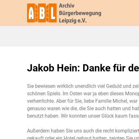
Jakob Hein: Danke für d
Sie bewiesen wirklich unendlich viel Geduld und ze
schönen Spiels. Im Osten war ja eben dieses Monop
verherrlichte. Aber für Sie, liebe Familie Michel, w
genauso waren wie die, die Sie auch hatten und ha
benutzt haben. Wir konnten unser Glück kaum fass
Außerdem haben Sie uns auch die recht komplizierte
gekauft oder ein Hotel gebaut hatten, zeigten Sie u