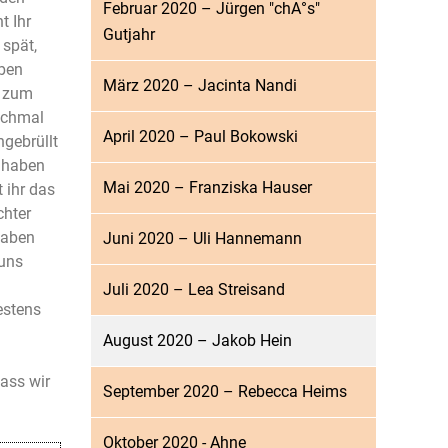
Februar 2020 – Jürgen "chA°s"
t Ihr
Gutjahr
 spät,
eben
März 2020 – Jacinta Nandi
r zum
nochmal
April 2020 – Paul Bokowski
ngebrüllt
r haben
Mai 2020 – Franziska Hauser
t ihr das
chter
haben
Juni 2020 – Uli Hannemann
 uns
Juli 2020 – Lea Streisand
estens
August 2020 – Jakob Hein
ass wir
September 2020 – Rebecca Heims
Oktober 2020 - Ahne