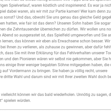
en Spielverlauf, waren köstlich und inspirierend. Es war ja nich
iel dabei waren, als wir mit zur Partie kamen! Wer kam denn zu
 was sonst? Und das, obwohl Sie uns genau das gleiche Geld geg
n hatten, wie fair ist das denn? Unseren Sohn haben Sie soga
hnen die Zehntausender überreichen zu dürfen. Wir wollen uns 
m Abend so ausgerastet ist, das Spielfeld umgeworfen und Sie a
en lernen, das können wir eben als Erwachsene schon besser. Wi
t, bei Ihnen zu verlieren, als zuhause zu gewinnen, aber dafür fehl
 dass Sie mit ihrer Erklärung für das Fehlverhalten unserer To
en und den Pionieren wären wir selbst nie gekommen, aber Sie 
 uns einige Ihrer weniger begabten Söhne mitgegeben haben, die
auf Vordermann zu bringen. Sie haben ja völlig recht, unsere
re dritte Wahl und darum sind wir mit Ihrer zweiten Wahl doch b
ielleicht können wir das bald wiederholen. Unnötig zu sagen, d
t“ spielen würden.