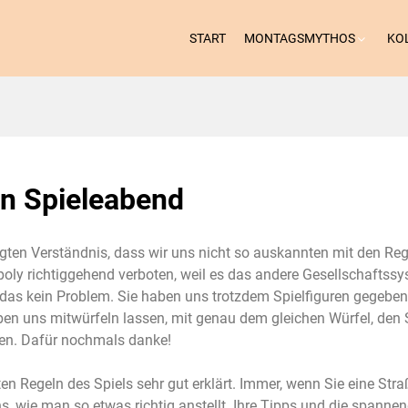
START
MONTAGSMYTHOS
KO
en Spieleabend
igten Verständnis, dass wir uns nicht so auskannten mit den Reg
oly richtiggehend verboten, weil es das andere Gesellschaftss
ar das kein Problem. Sie haben uns trotzdem Spielfiguren gegeben
ben uns mitwürfeln lassen, mit genau dem gleichen Würfel, den 
en. Dafür nochmals danke!
n Regeln des Spiels sehr gut erklärt. Immer, wenn Sie eine Stra
ns, wie man so etwas richtig anstellt. Ihre Tipps und die spanne