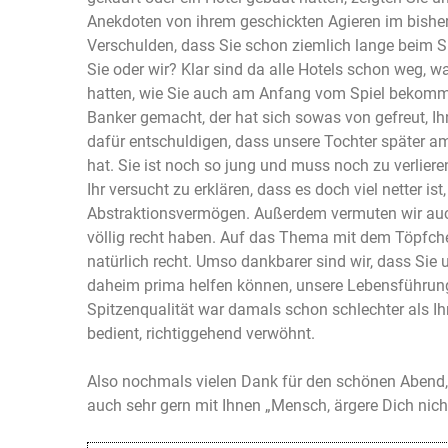
Anekdoten von ihrem geschickten Agieren im bisherig
Verschulden, dass Sie schon ziemlich lange beim Sp
Sie oder wir? Klar sind da alle Hotels schon weg,
hatten, wie Sie auch am Anfang vom Spiel bekomme
Banker gemacht, der hat sich sowas von gefreut, I
dafür entschuldigen, dass unsere Tochter später a
hat. Sie ist noch so jung und muss noch zu verlier
Ihr versucht zu erklären, dass es doch viel netter is
Abstraktionsvermögen. Außerdem vermuten wir auch,
völlig recht haben. Auf das Thema mit dem Töpfch
natürlich recht. Umso dankbarer sind wir, dass Sie
daheim prima helfen können, unsere Lebensführung 
Spitzenqualität war damals schon schlechter als Ih
bedient, richtiggehend verwöhnt.
Also nochmals vielen Dank für den schönen Abend, v
auch sehr gern mit Ihnen „Mensch, ärgere Dich nich